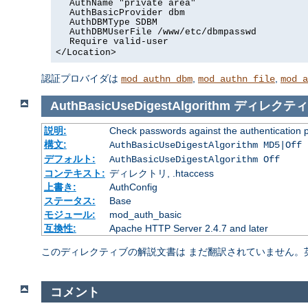
AuthName "private area"
AuthBasicProvider dbm
AuthDBMType SDBM
AuthDBMUserFile /www/etc/dbmpasswd
Require valid-user
</Location>
認証プロバイダは
,
,
mod_authn_dbm
mod_authn_file
mod_a
AuthBasicUseDigestAlgorithm
ディレクティ
説明:
Check passwords against the authentication pro
構文:
AuthBasicUseDigestAlgorithm MD5|Off
デフォルト:
AuthBasicUseDigestAlgorithm Off
コンテキスト:
ディレクトリ, .htaccess
上書き:
AuthConfig
ステータス:
Base
モジュール:
mod_auth_basic
互換性:
Apache HTTP Server 2.4.7 and later
このディレクティブの解説文書は まだ翻訳されていません。
コメント