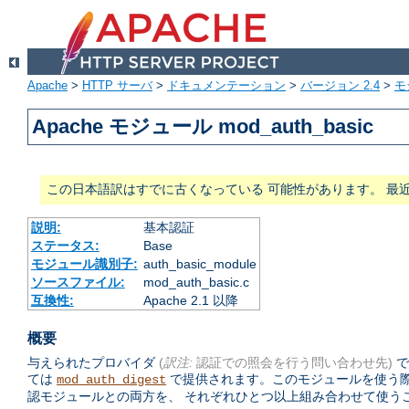
Apache
>
HTTP サーバ
>
ドキュメンテーション
>
バージョン 2.4
>
モ
Apache モジュール mod_auth_basic
この日本語訳はすでに古くなっている 可能性があります。 最
説明:
基本認証
ステータス:
Base
モジュール識別子:
auth_basic_module
ソースファイル:
mod_auth_basic.c
互換性:
Apache 2.1 以降
概要
与えられたプロバイダ
(
訳注:
認証での照会を行う問い合わせ先)
で
ては
で提供されます。このモジュールを使う
mod_auth_digest
認モジュールとの両方を、 それぞれひとつ以上組み合わせて使う