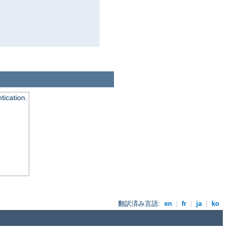
tication.
翻訳済み言語:
en
|
fr
|
ja
|
ko