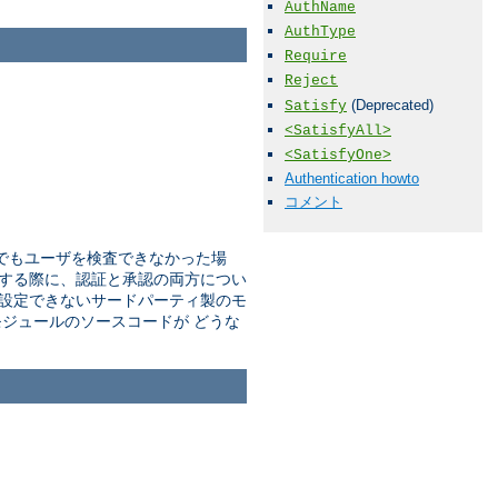
AuthName
AuthType
Require
Reject
(Deprecated)
Satisfy
<SatisfyAll>
<SatisfyOne>
Authentication howto
コメント
でもユーザを検査できなかった場
する際に、認証と承認の両方につい
設定できないサードパーティ製のモ
ジュールのソースコードが どうな