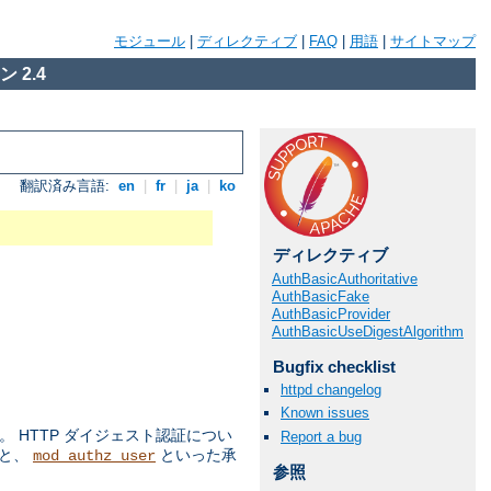
モジュール
|
ディレクティブ
|
FAQ
|
用語
|
サイトマップ
 2.4
翻訳済み言語:
en
|
fr
|
ja
|
ko
ディレクティブ
AuthBasicAuthoritative
AuthBasicFake
AuthBasicProvider
AuthBasicUseDigestAlgorithm
Bugfix checklist
httpd changelog
Known issues
 HTTP ダイジェスト認証につい
Report a bug
ルと、
といった承
mod_authz_user
参照